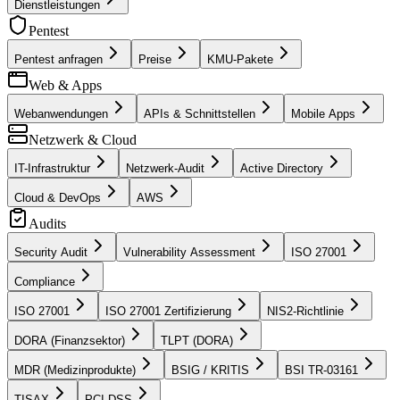
Dienstleistungen
Pentest
Pentest anfragen
Preise
KMU-Pakete
Web & Apps
Webanwendungen
APIs & Schnittstellen
Mobile Apps
Netzwerk & Cloud
IT-Infrastruktur
Netzwerk-Audit
Active Directory
Cloud & DevOps
AWS
Audits
Security Audit
Vulnerability Assessment
ISO 27001
Compliance
ISO 27001
ISO 27001 Zertifizierung
NIS2-Richtlinie
DORA (Finanzsektor)
TLPT (DORA)
MDR (Medizinprodukte)
BSIG / KRITIS
BSI TR-03161
TISAX
PCI DSS