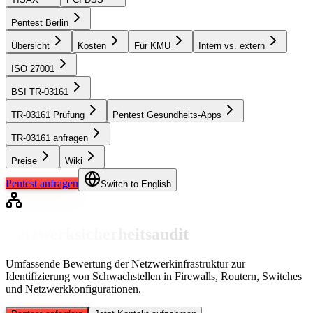
Pentest Berlin
Übersicht
Kosten
Für KMU
Intern vs. extern
ISO 27001
BSI TR-03161
TR-03161 Prüfung
Pentest Gesundheits-Apps
TR-03161 anfragen
Preise
Wiki
Pentest anfragen
Switch to English
Netzwerksicherheitsaudit
Umfassende Bewertung der Netzwerkinfrastruktur zur
Identifizierung von Schwachstellen in Firewalls, Routern, Switches
und Netzwerkkonfigurationen.