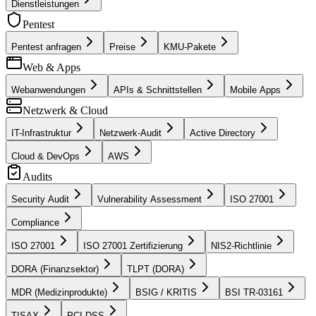
Dienstleistungen
Pentest
Pentest anfragen
Preise
KMU-Pakete
Web & Apps
Webanwendungen
APIs & Schnittstellen
Mobile Apps
Netzwerk & Cloud
IT-Infrastruktur
Netzwerk-Audit
Active Directory
Cloud & DevOps
AWS
Audits
Security Audit
Vulnerability Assessment
ISO 27001
Compliance
ISO 27001
ISO 27001 Zertifizierung
NIS2-Richtlinie
DORA (Finanzsektor)
TLPT (DORA)
MDR (Medizinprodukte)
BSIG / KRITIS
BSI TR-03161
TISAX
PCI DSS