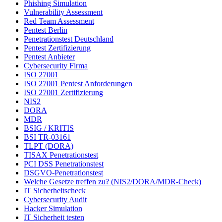
Phishing Simulation
Vulnerability Assessment
Red Team Assessment
Pentest Berlin
Penetrationstest Deutschland
Pentest Zertifizierung
Pentest Anbieter
Cybersecurity Firma
ISO 27001
ISO 27001 Pentest Anforderungen
ISO 27001 Zertifizierung
NIS2
DORA
MDR
BSIG / KRITIS
BSI TR-03161
TLPT (DORA)
TISAX Penetrationstest
PCI DSS Penetrationstest
DSGVO-Penetrationstest
Welche Gesetze treffen zu? (NIS2/DORA/MDR-Check)
IT Sicherheitscheck
Cybersecurity Audit
Hacker Simulation
IT Sicherheit testen