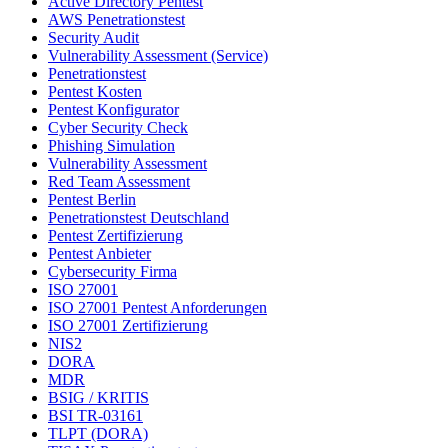
Active Directory Pentest
AWS Penetrationstest
Security Audit
Vulnerability Assessment (Service)
Penetrationstest
Pentest Kosten
Pentest Konfigurator
Cyber Security Check
Phishing Simulation
Vulnerability Assessment
Red Team Assessment
Pentest Berlin
Penetrationstest Deutschland
Pentest Zertifizierung
Pentest Anbieter
Cybersecurity Firma
ISO 27001
ISO 27001 Pentest Anforderungen
ISO 27001 Zertifizierung
NIS2
DORA
MDR
BSIG / KRITIS
BSI TR-03161
TLPT (DORA)