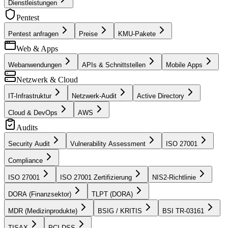
Dienstleistungen
Pentest
Pentest anfragen
Preise
KMU-Pakete
Web & Apps
Webanwendungen
APIs & Schnittstellen
Mobile Apps
Netzwerk & Cloud
IT-Infrastruktur
Netzwerk-Audit
Active Directory
Cloud & DevOps
AWS
Audits
Security Audit
Vulnerability Assessment
ISO 27001
Compliance
ISO 27001
ISO 27001 Zertifizierung
NIS2-Richtlinie
DORA (Finanzsektor)
TLPT (DORA)
MDR (Medizinprodukte)
BSIG / KRITIS
BSI TR-03161
TISAX
PCI DSS