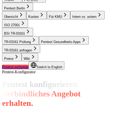
Pentest Berlin
Übersicht
Kosten
Für KMU
Intern vs. extern
ISO 27001
BSI TR-03161
TR-03161 Prüfung
Pentest Gesundheits-Apps
TR-03161 anfragen
Preise
Wiki
Pentest anfragen
Switch to English
Pentest-Konfigurator
Pentest konfigurieren.
Verbindliches Angebot
erhalten.