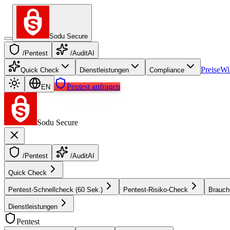
Sodu Secure
/Pentest
/AuditAI
Preise
Wi
Quick Check
Dienstleistungen
Compliance
Pentest anfragen
EN
Sodu Secure
/Pentest
/AuditAI
Quick Check
Pentest-Schnellcheck (60 Sek.)
Pentest-Risiko-Check
Brauch
Dienstleistungen
Pentest