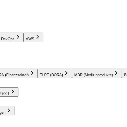
& DevOps
AWS
A (Finanzsektor)
TLPT (DORA)
MDR (Medizinprodukte)
B
27001
gen