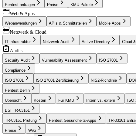
Pentest anfragen
Preise
KMU-Pakete
Web & Apps
Webanwendungen
APIs & Schnittstellen
Mobile Apps
Netzwerk & Cloud
IT-Infrastruktur
Netzwerk-Audit
Active Directory
Cloud 
Audits
Security Audit
Vulnerability Assessment
ISO 27001
Compliance
ISO 27001
ISO 27001 Zertifizierung
NIS2-Richtlinie
DOR
Pentest Berlin
Übersicht
Kosten
Für KMU
Intern vs. extern
ISO 
BSI TR-03161
TR-03161 Prüfung
Pentest Gesundheits-Apps
TR-03161 anfra
Preise
Wiki