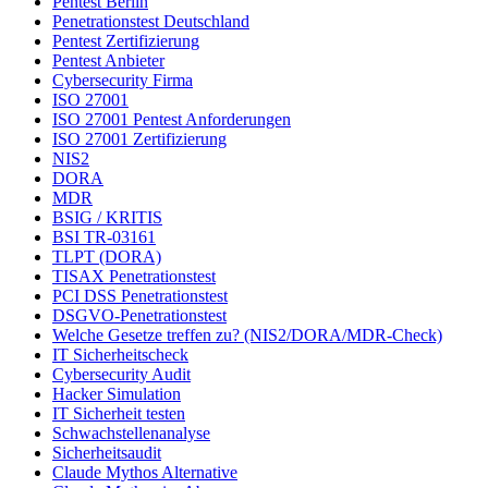
Pentest Berlin
Penetrationstest Deutschland
Pentest Zertifizierung
Pentest Anbieter
Cybersecurity Firma
ISO 27001
ISO 27001 Pentest Anforderungen
ISO 27001 Zertifizierung
NIS2
DORA
MDR
BSIG / KRITIS
BSI TR-03161
TLPT (DORA)
TISAX Penetrationstest
PCI DSS Penetrationstest
DSGVO-Penetrationstest
Welche Gesetze treffen zu? (NIS2/DORA/MDR-Check)
IT Sicherheitscheck
Cybersecurity Audit
Hacker Simulation
IT Sicherheit testen
Schwachstellenanalyse
Sicherheitsaudit
Claude Mythos Alternative