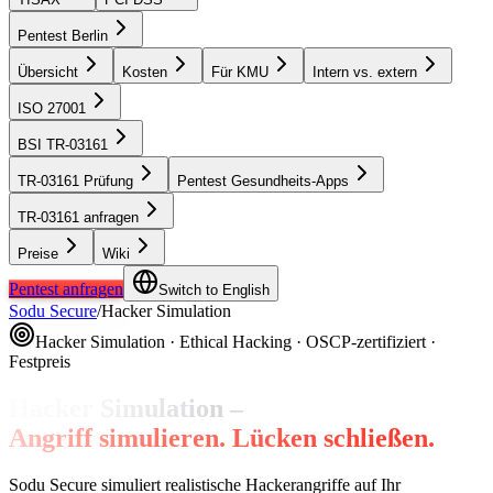
Pentest Berlin
Übersicht
Kosten
Für KMU
Intern vs. extern
ISO 27001
BSI TR-03161
TR-03161 Prüfung
Pentest Gesundheits-Apps
TR-03161 anfragen
Preise
Wiki
Pentest anfragen
Switch to English
Sodu Secure
/
Hacker Simulation
Hacker Simulation · Ethical Hacking · OSCP-zertifiziert ·
Festpreis
Hacker Simulation –
Angriff simulieren. Lücken schließen.
Sodu Secure simuliert realistische Hackerangriffe auf Ihr