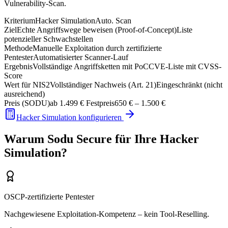
Vulnerability-Scan.
Kriterium
Hacker Simulation
Auto. Scan
Ziel
Echte Angriffswege beweisen (Proof-of-Concept)
Liste
potenzieller Schwachstellen
Methode
Manuelle Exploitation durch zertifizierte
Pentester
Automatisierter Scanner-Lauf
Ergebnis
Vollständige Angriffsketten mit PoC
CVE-Liste mit CVSS-
Score
Wert für NIS2
Vollständiger Nachweis (Art. 21)
Eingeschränkt (nicht
ausreichend)
Preis (SODU)
ab 1.499 € Festpreis
650 € – 1.500 €
Hacker Simulation konfigurieren
Warum Sodu Secure für Ihre Hacker
Simulation?
OSCP-zertifizierte Pentester
Nachgewiesene Exploitation-Kompetenz – kein Tool-Reselling.