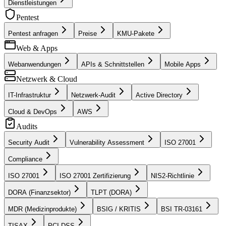
Dienstleistungen
Pentest
Pentest anfragen
Preise
KMU-Pakete
Web & Apps
Webanwendungen
APIs & Schnittstellen
Mobile Apps
Netzwerk & Cloud
IT-Infrastruktur
Netzwerk-Audit
Active Directory
Cloud & DevOps
AWS
Audits
Security Audit
Vulnerability Assessment
ISO 27001
Compliance
ISO 27001
ISO 27001 Zertifizierung
NIS2-Richtlinie
DORA (Finanzsektor)
TLPT (DORA)
MDR (Medizinprodukte)
BSIG / KRITIS
BSI TR-03161
TISAX
PCI DSS