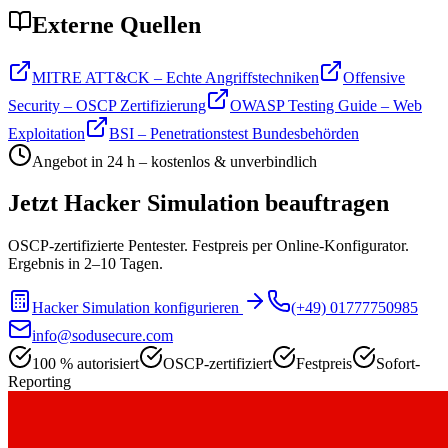
Externe Quellen
MITRE ATT&CK – Echte Angriffstechniken
Offensive
Security – OSCP Zertifizierung
OWASP Testing Guide – Web
Exploitation
BSI – Penetrationstest Bundesbehörden
Angebot in 24 h – kostenlos & unverbindlich
Jetzt Hacker Simulation beauftragen
OSCP-zertifizierte Pentester. Festpreis per Online-Konfigurator.
Ergebnis in 2–10 Tagen.
Hacker Simulation konfigurieren
(+49) 01777750985
info@sodusecure.com
100 % autorisiert
OSCP-zertifiziert
Festpreis
Sofort-
Reporting