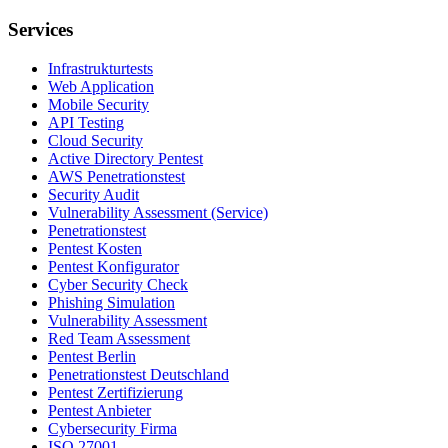
Services
Infrastrukturtests
Web Application
Mobile Security
API Testing
Cloud Security
Active Directory Pentest
AWS Penetrationstest
Security Audit
Vulnerability Assessment (Service)
Penetrationstest
Pentest Kosten
Pentest Konfigurator
Cyber Security Check
Phishing Simulation
Vulnerability Assessment
Red Team Assessment
Pentest Berlin
Penetrationstest Deutschland
Pentest Zertifizierung
Pentest Anbieter
Cybersecurity Firma
ISO 27001