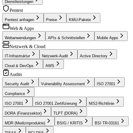
Dienstleistungen
Pentest
Pentest anfragen
Preise
KMU-Pakete
Web & Apps
Webanwendungen
APIs & Schnittstellen
Mobile Apps
Netzwerk & Cloud
IT-Infrastruktur
Netzwerk-Audit
Active Directory
Cloud & DevOps
AWS
Audits
Security Audit
Vulnerability Assessment
ISO 27001
Compliance
ISO 27001
ISO 27001 Zertifizierung
NIS2-Richtlinie
DORA (Finanzsektor)
TLPT (DORA)
MDR (Medizinprodukte)
BSIG / KRITIS
BSI TR-03161
TISAX
PCI DSS