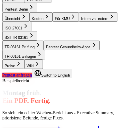
Pentest Berlin
Übersicht
Kosten
Für KMU
Intern vs. extern
ISO 27001
BSI TR-03161
TR-03161 Prüfung
Pentest Gesundheits-Apps
TR-03161 anfragen
Preise
Wiki
Pentest anfragen
Switch to English
Beispielbericht
Montag früh.
Ein PDF. Fertig.
So sieht ein echter Wochen-Bericht aus - Executive Summary,
priorisierte Befunde, fertige Fixes.