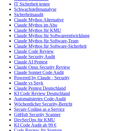
IT Sicherheit testen
Schwachstellenanalyse
Sicherheitsaudit
Claude Mythos Alternative
Claude Mythos im Abo
Claude Mythos für KMU
Claude Mythos für Softwareentwicklung
Claude Mythos für Software-Team
Claude Mythos für Software-Sicherheit
Claude Code Review
Claude Security Audit
Claude AI Pentest
Claude Opus Security Review
Claude Sonnet Code Audit
Powered by Claude · Security
Claude vs Snyk
Claude Pentest Deutschland
KI Code Review Deutschland
Automatisiertes Code-Audit
Wöchentlicher Security-Bericht
Secure Coding as a Service
GitHub Security Scanner
DevSecOps für KMU
KI Code Audit ab 99 €
Code Review für Startups