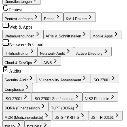
Dienstleistungen
Pentest
Pentest anfragen
Preise
KMU-Pakete
Web & Apps
Webanwendungen
APIs & Schnittstellen
Mobile Apps
Netzwerk & Cloud
IT-Infrastruktur
Netzwerk-Audit
Active Directory
Cloud & DevOps
AWS
Audits
Security Audit
Vulnerability Assessment
ISO 27001
Compliance
ISO 27001
ISO 27001 Zertifizierung
NIS2-Richtlinie
DORA (Finanzsektor)
TLPT (DORA)
MDR (Medizinprodukte)
BSIG / KRITIS
BSI TR-03161
TISAX
PCI DSS