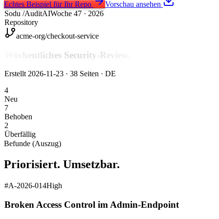
Echtes Beispiel für Ihr Repo
Vorschau ansehen
Sodu
/AuditAI
Woche 47 · 2026
Repository
acme-org/checkout-service
Wöchentliches Security-Review.
Erstellt 2026-11-23 · 38 Seiten · DE
4
Neu
7
Behoben
2
Überfällig
Befunde (Auszug)
Priorisiert. Umsetzbar.
#
A-2026-014
High
Broken Access Control im Admin-Endpoint