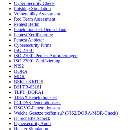
Cyber Security Check
Phishing Simulation
Vulnerability Assessment
Red Team Assessment
Pentest Berlin
Penetrationstest Deutschland
Pentest Zertifizierung
Pentest Anbieter
Cybersecurity Firma
ISO 27001
ISO 27001 Pentest Anforderungen
ISO 27001 Zertifizierung
NIS2
DORA
MDR
BSIG / KRITIS
BSI TR-03161
TLPT (DORA)
TISAX Penetrationstest
PCI DSS Penetrationstest
DSGVO-Penetrationstest
Welche Gesetze treffen zu? (NIS2/DORA/MDR-Check)
IT Sicherheitscheck
Cybersecurity Audit
Hacker Simulation