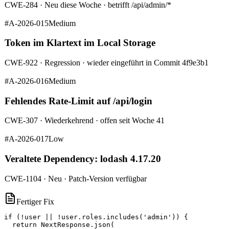
CWE-284
·
Neu diese Woche · betrifft /api/admin/*
#
A-2026-015
Medium
Token im Klartext im Local Storage
CWE-922
·
Regression · wieder eingeführt in Commit 4f9e3b1
#
A-2026-016
Medium
Fehlendes Rate-Limit auf /api/login
CWE-307
·
Wiederkehrend · offen seit Woche 41
#
A-2026-017
Low
Veraltete Dependency: lodash 4.17.20
CWE-1104
·
Neu · Patch-Version verfügbar
Fertiger Fix
if (!user || !user.roles.includes('admin')) {

  return NextResponse.json(
