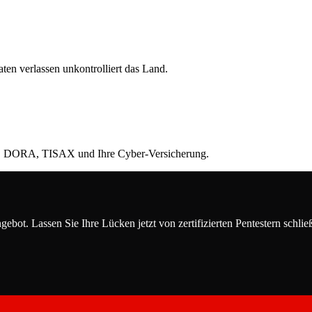
en verlassen unkontrolliert das Land.
S2, DORA, TISAX und Ihre Cyber-Versicherung.
bot. Lassen Sie Ihre Lücken jetzt von zertifizierten Pentestern schlie