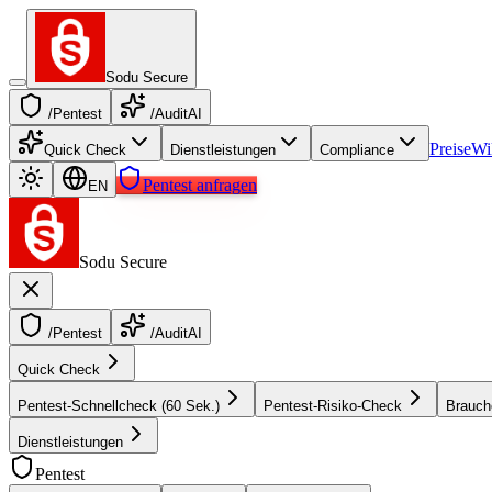
Sodu Secure
/Pentest
/AuditAI
Preise
Wi
Quick Check
Dienstleistungen
Compliance
Pentest anfragen
EN
Sodu Secure
/Pentest
/AuditAI
Quick Check
Pentest-Schnellcheck (60 Sek.)
Pentest-Risiko-Check
Brauch
Dienstleistungen
Pentest