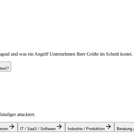
Sandra
Head of
gsgrad und was ein Angriff Unternehmen Ihrer Größe im Schnitt kostet.
test?
äufiger attackiert.
esen
IT / SaaS / Software
Industrie / Produktion
Beratung 