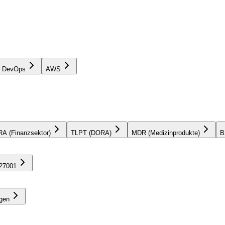
& DevOps
AWS
A (Finanzsektor)
TLPT (DORA)
MDR (Medizinprodukte)
B
27001
gen