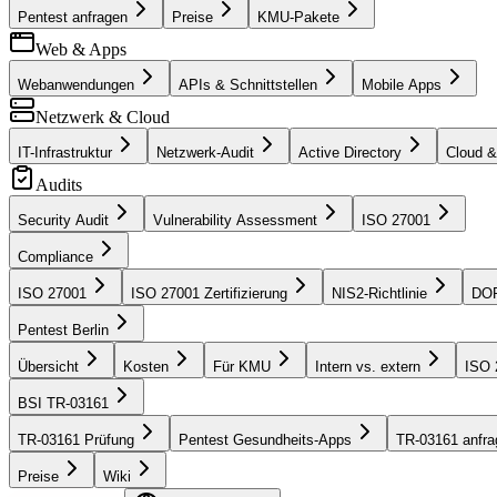
Pentest anfragen
Preise
KMU-Pakete
Web & Apps
Webanwendungen
APIs & Schnittstellen
Mobile Apps
Netzwerk & Cloud
IT-Infrastruktur
Netzwerk-Audit
Active Directory
Cloud 
Audits
Security Audit
Vulnerability Assessment
ISO 27001
Compliance
ISO 27001
ISO 27001 Zertifizierung
NIS2-Richtlinie
DOR
Pentest Berlin
Übersicht
Kosten
Für KMU
Intern vs. extern
ISO 
BSI TR-03161
TR-03161 Prüfung
Pentest Gesundheits-Apps
TR-03161 anfra
Preise
Wiki