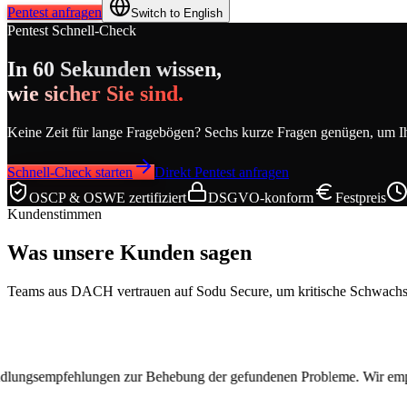
Pentest anfragen
Switch to English
Pentest Schnell-Check
In 60 Sekunden wissen,
wie sicher Sie sind.
Keine Zeit für lange Fragebögen? Sechs kurze Fragen genügen, um Ihr
Schnell-Check starten
Direkt Pentest anfragen
OSCP & OSWE zertifiziert
DSGVO-konform
Festpreis
Kundenstimmen
Was unsere Kunden sagen
Teams aus DACH vertrauen auf Sodu Secure, um kritische Schwachstel
ng der gefundenen Probleme. Wir empfehlen Sodu Secure gerne als komp