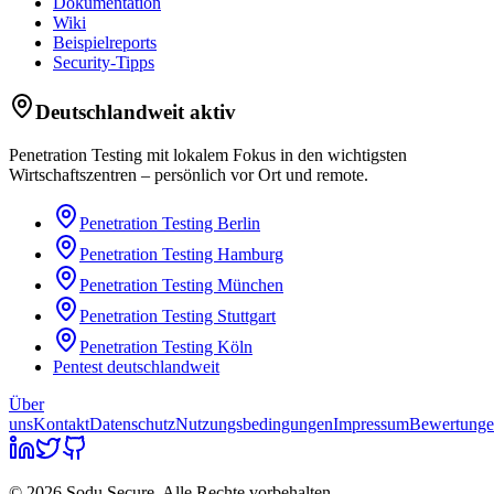
Dokumentation
Wiki
Beispielreports
Security-Tipps
Deutschlandweit aktiv
Penetration Testing mit lokalem Fokus in den wichtigsten
Wirtschaftszentren – persönlich vor Ort und remote.
Penetration Testing
Berlin
Penetration Testing
Hamburg
Penetration Testing
München
Penetration Testing
Stuttgart
Penetration Testing
Köln
Pentest deutschlandweit
Über
uns
Kontakt
Datenschutz
Nutzungsbedingungen
Impressum
Bewertung
© 2026 Sodu Secure. Alle Rechte vorbehalten.