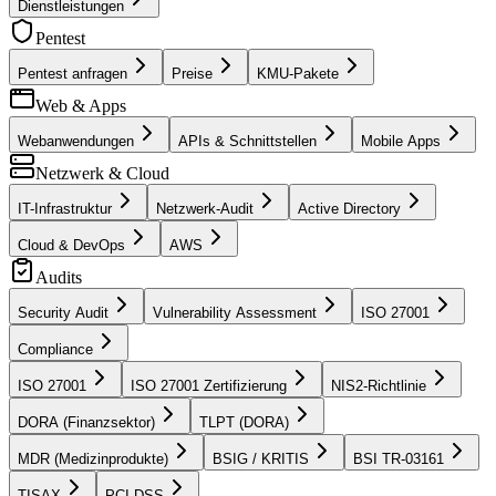
Dienstleistungen
Pentest
Pentest anfragen
Preise
KMU-Pakete
Web & Apps
Webanwendungen
APIs & Schnittstellen
Mobile Apps
Netzwerk & Cloud
IT-Infrastruktur
Netzwerk-Audit
Active Directory
Cloud & DevOps
AWS
Audits
Security Audit
Vulnerability Assessment
ISO 27001
Compliance
ISO 27001
ISO 27001 Zertifizierung
NIS2-Richtlinie
DORA (Finanzsektor)
TLPT (DORA)
MDR (Medizinprodukte)
BSIG / KRITIS
BSI TR-03161
TISAX
PCI DSS