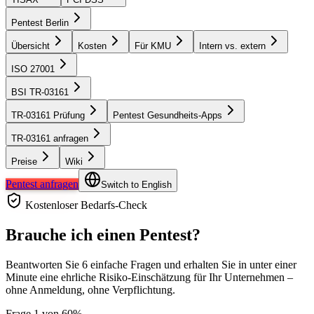
Pentest Berlin
Übersicht
Kosten
Für KMU
Intern vs. extern
ISO 27001
BSI TR-03161
TR-03161 Prüfung
Pentest Gesundheits-Apps
TR-03161 anfragen
Preise
Wiki
Pentest anfragen
Switch to English
Kostenloser Bedarfs-Check
Brauche ich einen Pentest?
Beantworten Sie 6 einfache Fragen und erhalten Sie in unter einer
Minute eine ehrliche Risiko-Einschätzung für Ihr Unternehmen –
ohne Anmeldung, ohne Verpflichtung.
Frage 1 von 6
0
%