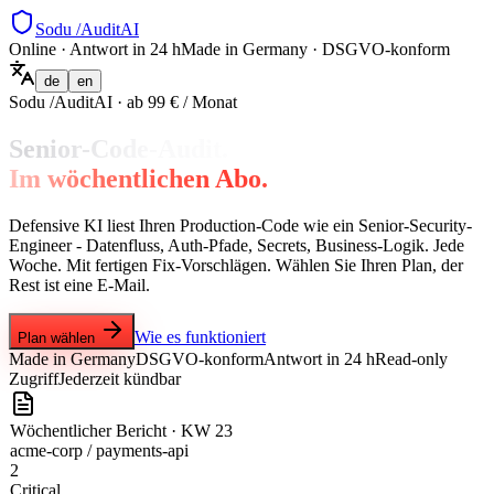
Sodu
/AuditAI
Online · Antwort in 24 h
Made in Germany · DSGVO-konform
de
en
Sodu /AuditAI · ab 99 € / Monat
Senior-Code-Audit.
Im wöchentlichen Abo.
Defensive KI liest Ihren Production-Code wie ein Senior-Security-
Engineer - Datenfluss, Auth-Pfade, Secrets, Business-Logik. Jede
Woche. Mit fertigen Fix-Vorschlägen. Wählen Sie Ihren Plan, der
Rest ist eine E-Mail.
Wie es funktioniert
Plan wählen
Made in Germany
DSGVO-konform
Antwort in 24 h
Read-only
Zugriff
Jederzeit kündbar
Wöchentlicher Bericht · KW 23
acme-corp / payments-api
2
Critical