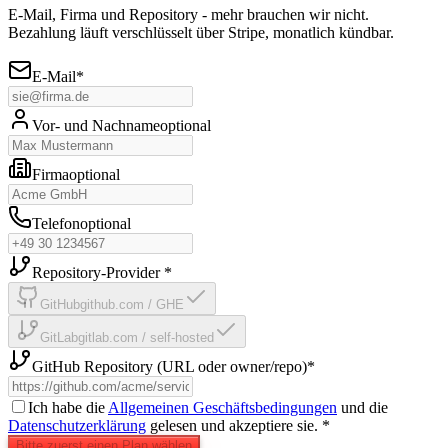
E-Mail, Firma und Repository - mehr brauchen wir nicht.
Bezahlung läuft verschlüsselt über Stripe, monatlich kündbar.
E-Mail
*
Vor- und Nachname
optional
Firma
optional
Telefon
optional
Repository-Provider
*
GitHub
github.com / GHE
GitLab
gitlab.com / self-hosted
GitHub Repository (URL oder owner/repo)
*
Ich habe die
Allgemeinen Geschäftsbedingungen
und die
Datenschutzerklärung
gelesen und akzeptiere sie.
*
Bitte zuerst einen Plan wählen