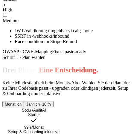
5
High
11
Medium
JWT-Validierung umgehbar via alg=none
SSRF in /webhooks/inbound
Race condition im Stripe-Refund
OWASP · CWE-Mapping
Fixes: paste-ready
Schritt 1 · Plan wählen
Drei Pläne.
Eine Entscheidung.
Keine Mindestlaufzeit beim Monats-Abo. Wählen Sie den Plan, der
zu Ihrer Codebasis passt - upgraden oder kündigen jederzeit. Setup
& Onboarding immer inklusive.
Monatlich
Jährlich
−10 %
Sodu /AuditAI
Starter
99 €
/Monat
Setup & Onboarding inklusive