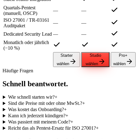
Quartals-Pentest
—
—
(manuell, OSCP)
ISO 27001 / TR-03161
—
—
Auditpaket
Dedicated Security Lead
—
—
Monatlich oder jährlich
(−10 %)
Starter
Studio
Pro+
wählen
wählen
wählen
Häufige Fragen
Schnell beantwortet.
Wie schnell starten wir?
+
Sind die Preise mit oder ohne MwSt.?
+
Was kostet das Onboarding?
+
Kann ich jederzeit kündigen?
+
Was passiert mit meinem Code?
+
Reicht das als Pentest-Ersatz für ISO 27001?
+