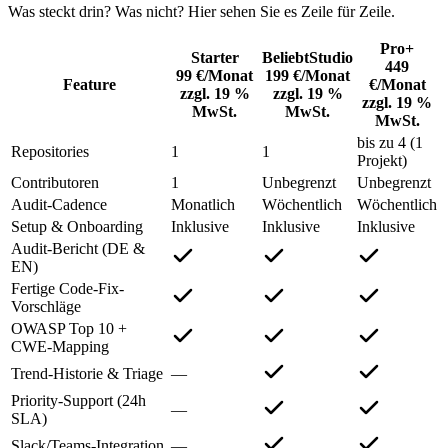
Was steckt drin? Was nicht? Hier sehen Sie es Zeile für Zeile.
Pro+
Starter
Beliebt
Studio
449
99 €
/Monat
199 €
/Monat
Feature
€
/Monat
zzgl. 19 %
zzgl. 19 %
zzgl. 19 %
MwSt.
MwSt.
MwSt.
bis zu 4 (1
Repositories
1
1
Projekt)
Contributoren
1
Unbegrenzt
Unbegrenzt
Audit-Cadence
Monatlich
Wöchentlich
Wöchentlich
Setup & Onboarding
Inklusive
Inklusive
Inklusive
Audit-Bericht (DE &
EN)
Fertige Code-Fix-
Vorschläge
OWASP Top 10 +
CWE-Mapping
Trend-Historie & Triage
—
Priority-Support (24h
—
SLA)
Slack/Teams-Integration
—